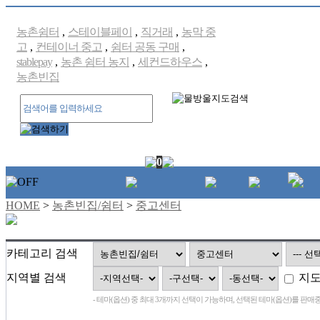
농촌쉼터
,
스테이블페이
,
직거래
,
농막 중
고
,
컨테이너 중고
,
쉼터 공동 구매
,
stablepay
,
농촌 쉼터 농지
,
세컨드하우스
,
농촌빈집
0
HOME
>
농촌빈집/쉼터
>
중고센터
카테고리 검색
지역별 검색
지도
- 테마(옵션) 중 최대 3개까지 선택이 가능하며, 선택된 테마(옵션)를 판매