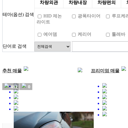
차량외관
차량내장
차량편의
테마(옵션) 검색
HID 제논
광폭타이어
루프케
라이트
에어뎀
케리어
툴레바
단어로 검색
추천 매물
프리미엄 매물
461
0