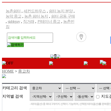
농촌쉼터
,
세컨드하우스
,
쉼터 농지 분양
,
농막 중고
,
농촌 쉼터 농지
,
쉼터 공동 구매
,
stablepay
,
직거래
,
컨테이너 중고
,
농촌빈
집
0
HOME
>
중고차
카테고리 검색
지역별 검색
지도
- 테마(옵션) 중 최대 3개까지 선택이 가능하며, 선택된 테마(옵션)를 판매중