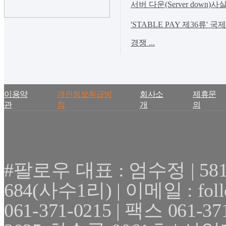
서버 다운(Server down)사
'STABLE PAY 제36류' 
경쟁 ...
이용약
개인정보취급방
회사소
제휴문
관
침
개
의
#팔로우 대표 : 엄수정 | 
684(사수1리) | 이메일 : fol
061-371-0215 | 팩스 061