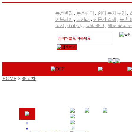
농촌빈집
,
농촌쉼터
,
쉼터 농지 분양
,
이블페이
,
직거래
,
전문가 검색
,
농촌 
농지
,
stablepay
,
농막 중고
,
쉼터 공동 
0
HOME
>
중고차
460
0
[정보등록 예시] 현대 벨로스터 ...