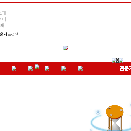
스테
쉼터
구매
0