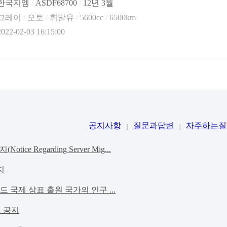
한국지엠
/
ASDF68700
/
12년 3월
그레이
/
오토
/
휘발유
/
5600cc
/
6500km
2022-02-03 16:15:00
공지사항
질문과답변
자주하는질
l
l
e Regarding Server Mig...
지
리드 국제 상표 출원 국가의 인구 ...
실 공지