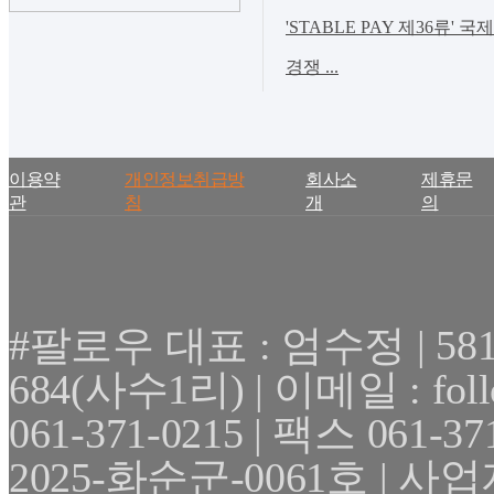
'STABLE PAY 제36류' 
경쟁 ...
이용약
개인정보취급방
회사소
제휴문
관
침
개
의
#팔로우 대표 : 엄수정 | 
684(사수1리) | 이메일 : fol
061-371-0215 | 팩스 061
2025-화순군-0061호 | 사업자