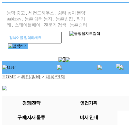
농막 중고
,
세컨드하우스
,
쉼터 농지 분양
,
stablepay
,
농촌 쉼터 농지
,
농촌빈집
,
직거
래
,
스테이블페이
,
전문가 검색
,
농촌쉼터
0
HOME
>
취업/알바
>
채용/인재
경영|전략
영업기획
구매|자재|물류
비서|안내