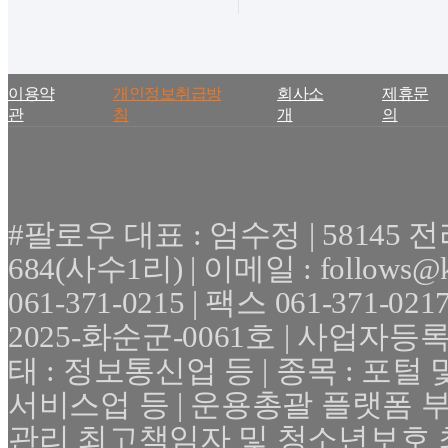
이용약
개인정보취급방
회사소
제휴문
관
침
개
의
#팔로우 대표 : 엄수정 | 5814
684(사수1리) | 이메일 : follows@
061-371-0215 | 팩스 061-371-
2025-화순군-0061호 | 사업자등록번호 
태 : 정보통신업 등 | 종목 : 포
서비스업 등 | 운용총괄 플랫폼 부
관리 최고책임자 및 청소년보호 최