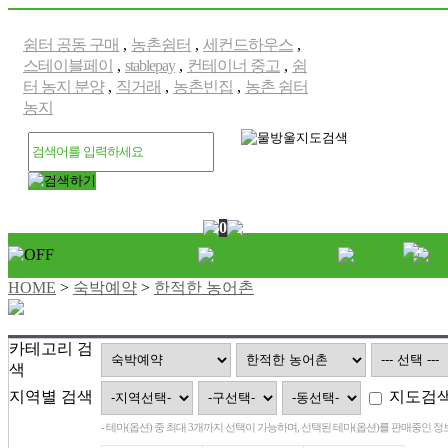
쉼터 공동 구매
,
농촌쉼터
,
세컨드하우스
,
스테이블페이
,
stablepay
,
컨테이너 중고
,
쉼
터 농지 분양
,
직거래
,
농촌빈집
,
농촌 쉼터
농지
0
HOME
>
숙박예약
>
한적한 농어촌
카테고리 검
색
지역별 검색
지도검
- 테마(옵션) 중 최대 3개까지 선택이 가능하며, 선택된 테마(옵션)를 판매중인 정