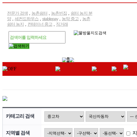
전문가 검색
,
농촌쉼터
,
농촌빈집
,
쉼터 농지 분
양
,
세컨드하우스
,
stablepay
,
농막 중고
,
농촌
쉼터 농지
,
컨테이너 중고
,
직거래
0
카테고리 검색
지역별 검색
지