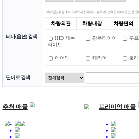
- 테마(옵션) 중 최대 3개까지 선택이 가능하며, 선택된 테마(옵션)를 
차량외관
차량내장
차량편의
테마(옵션) 검색
HID 제논
광폭타이어
루프
라이트
에어뎀
케리어
툴레
단어로 검색
추천 매물
프리미엄 매물
461
0